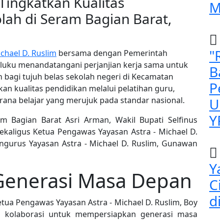
Tingkatkan Kualitas
M
lah di Seram Bagian Barat,
"
chael D. Ruslim
bersama dengan Pemerintah
aluku menandatangani perjanjian kerja sama untuk
B
bagi tujuh belas sekolah negeri di Kecamatan
P
kan kualitas pendidikan melalui pelatihan guru,
rana belajar yang merujuk pada standar nasional.
U
Y
am Bagian Barat Asri Arman, Wakil Bupati Selfinus
sekaligus Ketua Pengawas Yayasan Astra - Michael D.
ngurus Yayasan Astra - Michael D. Ruslim, Gunawan
Y
enerasi Masa Depan
C
d
Ketua Pengawas Yayasan Astra - Michael D. Ruslim, Boy
 kolaborasi untuk mempersiapkan generasi masa