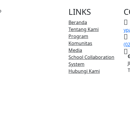
LINKS
C
Beranda
Tentang Kami
yp
Program
Komunitas
(0
Media
School Collaboration
J
System
T
Hubungi Kami