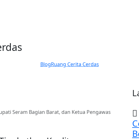
erdas
Blog
Ruang Cerita Cerdas
L
upati Seram Bagian Barat, dan Ketua Pengawas
C
B