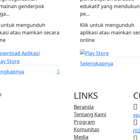
mainan genderpok
edukatif yang menduku
ga...
pe...
k untuk mengunduh
Klik untuk mengunduh
ikasi atau mainkan secara
aplikasi atau mainkan se
ine
online
Selengkapnya
engkapnya
LINKS
C
Beranda
Tentang Kami
yp
Program
Komunitas
(0
Media